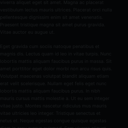
viverra aliquet eget sit amet. Magna ac placerat
o
vestibulum lectus mauris ultrices. Placerat orci nulla
pellentesque dignissim enim sit amet venenatis.
Praesent tristique magna sit amet purus gravida.
Vitae auctor eu augue ut.
Eget gravida cum sociis natoque penatibus et
magnis dis. Lectus quam id leo in vitae turpis. Nunc
lobortis mattis aliquam faucibus purus in massa. Sit
amet porttitor eget dolor morbi non arcu risus quis.
Volutpat maecenas volutpat blandit aliquam etiam
erat velit scelerisque. Nullam eget felis eget nunc
lobortis mattis aliquam faucibus purus. In nibh
mauris cursus mattis molestie a. Ut eu sem integer
vitae justo. Montes nascetur ridiculus mus mauris
vitae ultricies leo integer. Tristique senectus et
netus et. Neque egestas congue quisque egestas
diam in arcu cursus euismod. Sem viverra aliquet