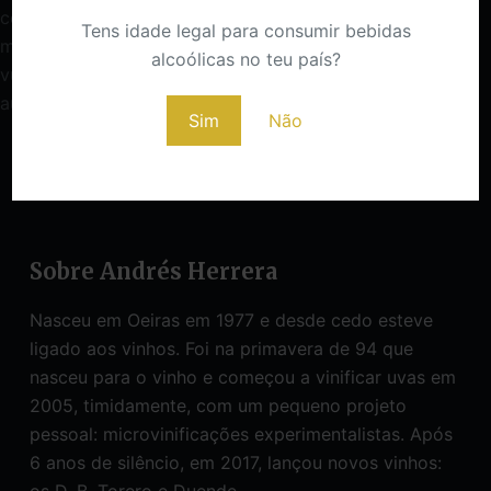
congue. Duis at consectetur lorem donec. Facilisis
Tens idade legal para consumir bebidas
mauris sit amet massa vitae. Auctor elit sed
alcoólicas no teu país?
vulputate mi sit amet mauris commodo. Nunc sed
augue lacus viverra vitae congue eu consequat.
Sim
Não
ANTERIOR
Sobre Andrés Herrera
Nasceu em Oeiras em 1977 e desde cedo esteve
ligado aos vinhos. Foi na primavera de 94 que
nasceu para o vinho e começou a vinificar uvas em
2005, timidamente, com um pequeno projeto
pessoal: microvinificações experimentalistas. Após
6 anos de silêncio, em 2017, lançou novos vinhos:
os D, B, Torero e Duende.