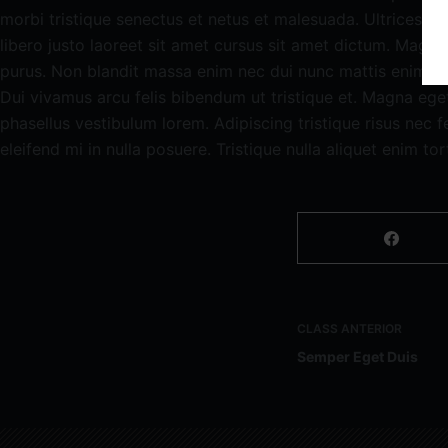
morbi tristique senectus et netus et malesuada. Ultrices t
libero justo laoreet sit amet cursus sit amet dictum. Magna 
purus. Non blandit massa enim nec dui nunc mattis enim ut. 
Dui vivamus arcu felis bibendum ut tristique et. Magna ege
phasellus vestibulum lorem. Adipiscing tristique risus nec
eleifend mi in nulla posuere. Tristique nulla aliquet enim tor
CLASS
ANTERIOR
Semper Eget Duis