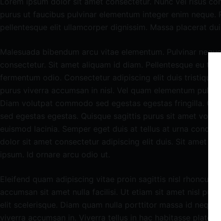
Lorem ipsum dolor sit amet consectetur. Nunc vel risus 
purus ut faucibus pulvinar elementum integer enim neque. 
pellentesque elit ullamcorper dignissim. Massa placerat duis
Malesuada bibendum arcu vitae elementum. Pulvinar neque
consectetur. Sit amet aliquam id diam. Pellentesque eu tinci
fermentum odio. Consectetur adipiscing elit duis tristique s
purus viverra accumsan in nisl. Vel quam elementum pulvi
Diam volutpat commodo sed egestas egestas fringilla. Od
sed egestas egestas. Quisque sagittis purus sit amet volu
euismod lacinia. Semper eget duis at tellus at urna condi
dolor sit amet consectetur adipiscing elit duis. Sit amet co
ipsum. Id ornare arcu odio ut.
Eleifend quam adipiscing vitae proin sagittis nisl rhoncus m
accumsan sit amet nulla facilisi. Ut etiam sit amet nisl pur
elit scelerisque. Diam quam nulla porttitor massa id neque
viverra accumsan in. Viverra tellus in hac habitasse platea