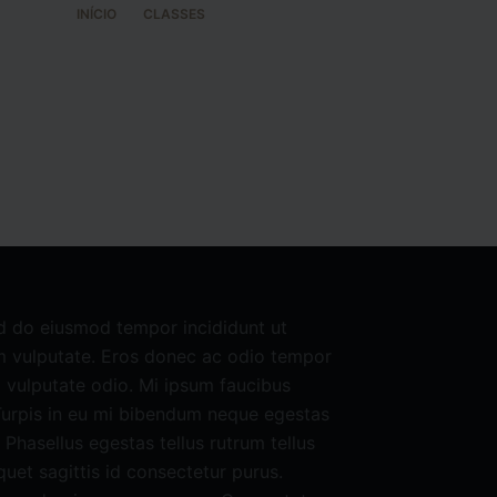
INÍCIO
CLASSES
PRAESENT SEMPER FEUGIAT
ed do eiusmod tempor incididunt ut
m vulputate. Eros donec ac odio tempor
ed vulputate odio. Mi ipsum faucibus
 Turpis in eu mi bibendum neque egestas
 Phasellus egestas tellus rutrum tellus
iquet sagittis id consectetur purus.