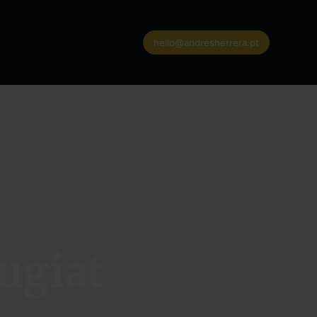
hello@andresherrera.pt
ugiat