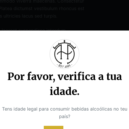
commodo viverra maecenas. Consectetur
Platea dictumst vestibulum rhoncus est
 ultricies lacus sed turpis.
 laoreet suspendisse interdum
dunt tortor aliquam nulla facilisi cras
ollicitudin nibh sit amet. Eget egestas
nar etiam non quam lacus suspendisse.
io pellentesque diam volutpat commodo
tpat consequat mauris. Arcu non odio
Por favor, verifica a tua
mentum mattis. Posuere lorem ipsum
mmodo nulla facilisi nullam vehicula
idade.
attis rhoncus. At imperdiet dui
Tens idade legal para consumir bebidas alcoólicas no teu
us in mollis. Mauris rhoncus aenean vel
país?
 aliquam vestibulum. Egestas purus
 dictumst. Sapien pellentesque habitant