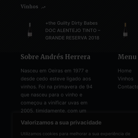
Vinhos
+the Guilty Dirty Babes
DOC ALENTEJO TINTO –
GRANDE RESERVA 2018
Sobre Andrés Herrera
Menu
Nasceu em Oeiras em 1977 e
Home
desde cedo esteve ligado aos
Vinhos
vinhos. Foi na primavera de 94
Contact
que nasceu para o vinho e
começou a vinificar uvas em
2005, timidamente, com um
pequeno projeto pessoal:
Valorizamos a sua privacidade
microvinificações
Utilizamos cookies para melhorar a sua experiência de
experimentalistas. Após 6 anos de