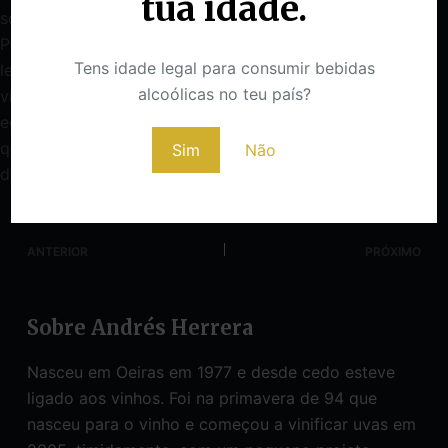
tua idade.
sodales neque sodales ut etiam sit amet nisl.
Phasellus egestas tellus rutrum tellus. Vitae ultricies
Tens idade legal para consumir bebidas
leo integer malesuada nunc. Sed enim ut sem
alcoólicas no teu país?
viverra aliquet eget sit amet. Ornare massa eget
egestas purus viverra accumsan in nisl nisi. Morbi
quis commodo odio aenean sed adipiscing diam
Sim
Não
donec.
ANTERIOR
PRÓXIMO
Sobre Andrés Herrera
Nasceu em Oeiras em 1977 e desde cedo esteve
ligado aos vinhos. Foi na primavera de 94 que
nasceu para o vinho e começou a vinificar uvas em