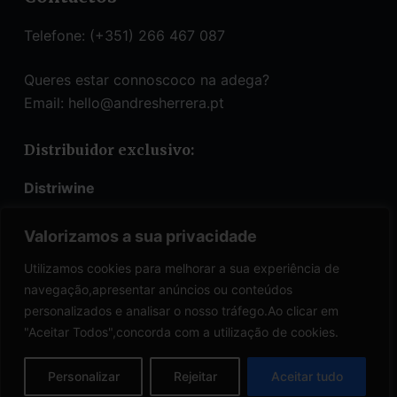
Telefone: (+351) 266 467 087
Queres estar connoscoco na adega?
Email:
hello@andresherrera.pt
Distribuidor exclusivo:
Distriwine
info@distriwine.pt
Valorizamos a sua privacidade
Telefone:
(+351) 219 566 136
Utilizamos cookies para melhorar a sua experiência de
navegação,apresentar anúncios ou conteúdos
personalizados e analisar o nosso tráfego.Ao clicar em
Informação útil
"Aceitar Todos",concorda com a utilização de cookies.
Cookies Policy
Personalizar
Rejeitar
Aceitar tudo
Terms & Services