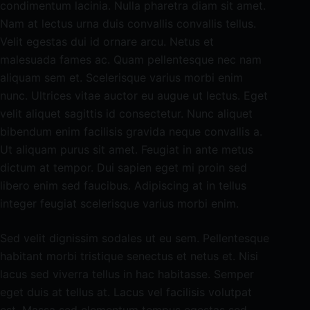
condimentum lacinia. Nulla pharetra diam sit amet.
o
Nam at lectus urna duis convallis convallis tellus.
Velit egestas dui id ornare arcu. Netus et
malesuada fames ac. Quam pellentesque nec nam
aliquam sem et. Scelerisque varius morbi enim
nunc. Ultrices vitae auctor eu augue ut lectus. Eget
velit aliquet sagittis id consectetur. Nunc aliquet
bibendum enim facilisis gravida neque convallis a.
Ut aliquam purus sit amet. Feugiat in ante metus
dictum at tempor. Dui sapien eget mi proin sed
libero enim sed faucibus. Adipiscing at in tellus
integer feugiat scelerisque varius morbi enim.
Sed velit dignissim sodales ut eu sem. Pellentesque
habitant morbi tristique senectus et netus et. Nisi
lacus sed viverra tellus in hac habitasse. Semper
eget duis at tellus at. Lacus vel facilisis volutpat
est. Massa sed elementum tempus egestas sed.